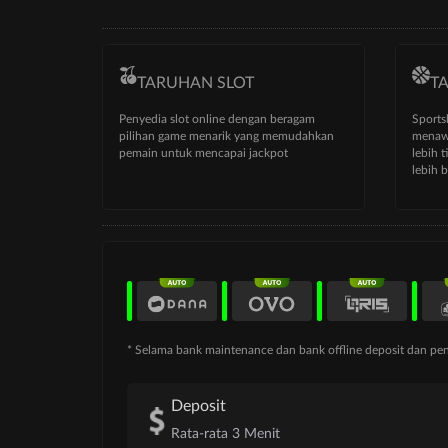
TARUHAN SLOT
T
Penyedia slot online dengan beragam
Sports
pilihan game menarik yang memudahkan
menawa
pemain untuk mencapai jackpot
lebih 
lebih 
* Selama bank maintenance dan bank offline deposit dan pen
Deposit
Rata-rata 3 Menit