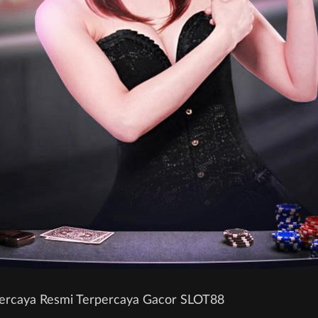
percaya Resmi Terpercaya Gacor SLOT88