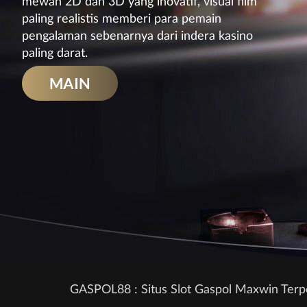
mewah 2D dan 3D yang inovatif, visual film
paling realistis memberi para pemain
pengalaman sebenarnya dari indera kasino
paling darat.
MAIN
GASPOL88 : Situs Slot Gaspol Maxwin Ter