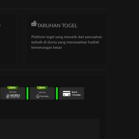
O
TARUHAN TOGEL
Platform togel yang menarik dari perusahan
terbaik di dunia yang menawarkan hadiah
kemenangan besar