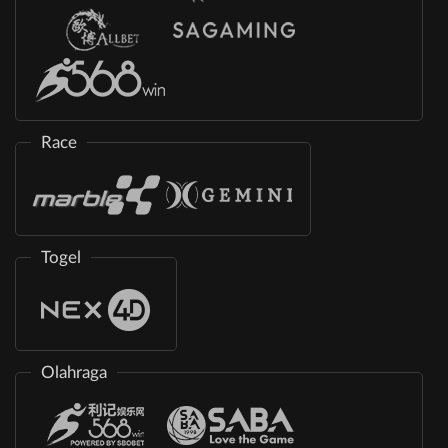
Race
Togel
Olahraga