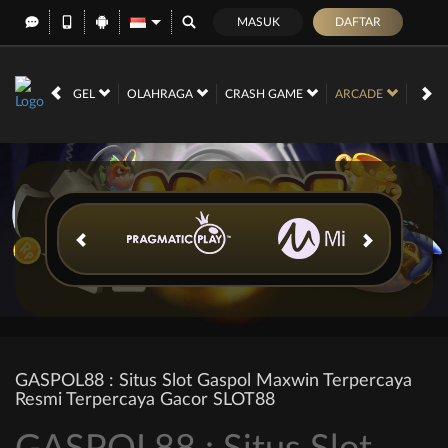
MASUK
DAFTAR
RACE
TOGEL
OLAHRAGA
CRASH GAME
ARCADE
POK
GASPOL88 : Situs Slot Gaspol Maxwin Terpercaya
Resmi Terpercaya Gacor SLOT88