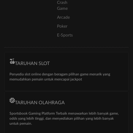
Crash
Game
Arcade
Poker
E-Sports
TARUHAN SLOT
Penyedia slot online dengan beragam pilihan game menarik yang
memudahkan pemain untuk mencapai jackpot
TARUHAN OLAHRAGA
Sportsbook Gaming Platform Terbaik menawarkan lebih banyak game,
odds yang lebih tinggi, dan menyediakan pilihan yang lebih banyak
untuk pemain.