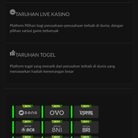
TARUHAN LIVE KASINO
Platform Pilihan bagi perusahaan-perusahaan terbaik di dunia, dengan
pilihan variasi game terbanyak
TARUHAN TOGEL
Platform togel yang menarik dari perusahan terbaik di dunia yang
menawarkan hadiah kemenangan besar