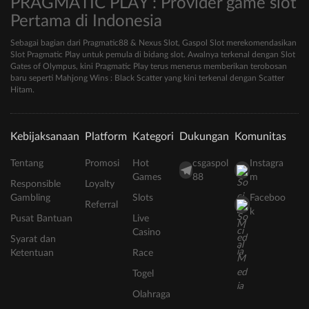
PRAGMATIC PLAY : Provider game slot
Pertama di Indonesia
Sebagai bagian dari Pragmatic88 & Nexus Slot, Gaspol Slot merekomendasikan
Slot Pragmatic Play untuk pemula di bidang slot. Awalnya terkenal dengan Slot
Gates of Olympus, kini Pragmatic Play terus menerus memberikan terobosan
baru seperti Mahjong Wins : Black Scatter yang kini terkenal dengan Scatter
Hitam.
Kebijaksanaan
Platform
Kategori
Dukungan
Komunitas
Tentang
Promosi
Hot
csgaspol
Instagra
Games
88
m
Responsible
Loyalty
Gambling
Slots
Faceboo
Referral
k
Pusat Bantuan
Live
Casino
Syarat dan
Ketentuan
Race
Togel
Olahraga