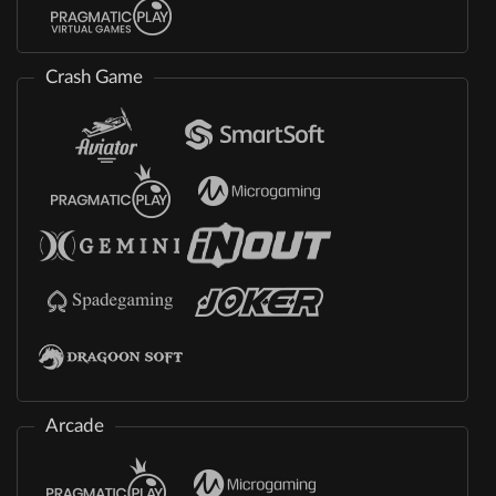
Crash Game
Arcade