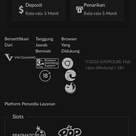
Deposit
Penarikan
Rata-rata 3 Menit
Rata-rata 5 Menit
Bersertifikasi
Tanggung
Browser
Dari
Jawab
Yang
Bermain
Didukung
©2026 GASPOL88. Hak
cipta dilindungi | 18+
Platform Penyedia Layanan
Slots