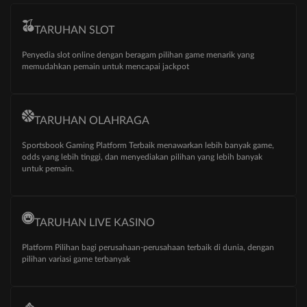
TARUHAN SLOT
Penyedia slot online dengan beragam pilihan game menarik yang
memudahkan pemain untuk mencapai jackpot
TARUHAN OLAHRAGA
Sportsbook Gaming Platform Terbaik menawarkan lebih banyak game,
odds yang lebih tinggi, dan menyediakan pilihan yang lebih banyak
untuk pemain.
TARUHAN LIVE KASINO
Platform Pilihan bagi perusahaan-perusahaan terbaik di dunia, dengan
pilihan variasi game terbanyak