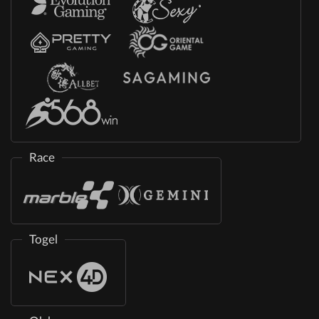
Race
Togel