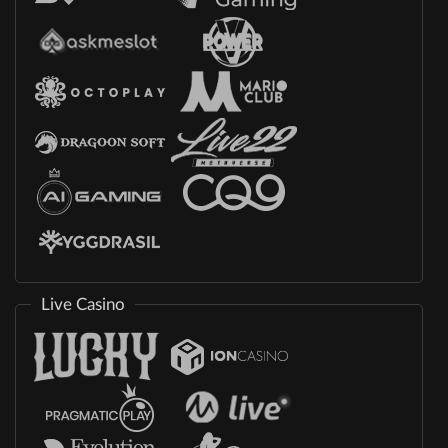
Live Casino