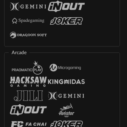
Arcade