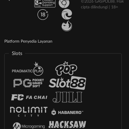
©2026 GASPOL88. Hak
cipta dilindungi | 18+
Platform Penyedia Layanan
Slots