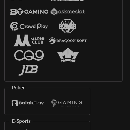
Poker
E-Sports