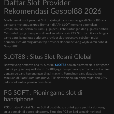
Daftar Slot Provider
Rekomendasi Gaspol88 2026
Masih pemain slot pemula? Sini diajarin gimana caranya gas di Gaspol88 agar
gampang menang Jackpot. Bermain di APK SLOT memang diperlukan
kemahiran, tapi selain itu kamu juga perlu keberuntungan dan juga cek ombak.
Cek ombak yang biasa perlu dilakukan adalah cek RTP Slot, Jam Gacor hingga
game baru, kamu juga perlu cek provider slot terpercaya sebelum mulai
bermain. Berikut rangkuman top provider slot online yang wajib kamu coba di
Gaspol88!
SLOT88 : Situs Slot Resmi Global
Banyak yang bertanya apa itu Slot88?
SLOT88
adalah platform situs slot gacor
hari ini yang sedang naik daun. Slot88 juga menyediakan permainan slot online
dengan peluang kemenangan tinggi maxwin. Permainan yang dapat kamu
temukan di Slot88 rata-rata punya RTP slot yang cukup tinggi mulai dari 98%
jadi cocok untuk pemain pemula ya.
PG SOFT : Pionir game slot di
handphone
PGSoft atau Pocket Games Soft dibuat khusus untuk para pecinta slot yang
suka bermain di ponsel pintarnya. Situs slot PGSoft kini semakin terkenal