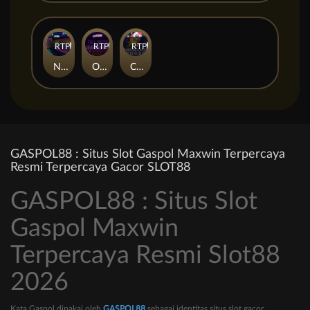
RTP
95%
RTP
80%
RTP
90%
Nyan Cat
Out Run
Cash Or Crash
GASPOL88 : Situs Slot Gaspol Maxwin Terpercaya
Resmi Terpercaya Gacor SLOT88
GASPOL88 : Situs Slot
Gaspol Maxwin
Terpercaya Resmi Slot88
2026
Kata Gaspol dipakai oleh
GASPOL88
sebagai identitas situs slot gacor