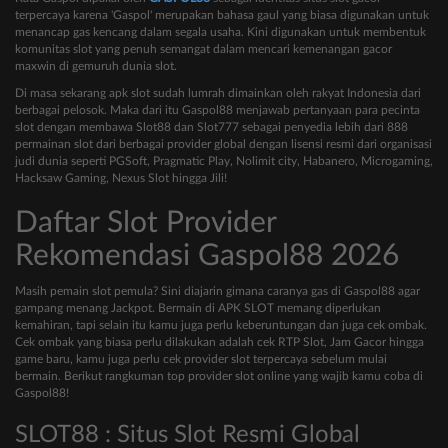
terpercaya karena 'Gaspol' merupakan bahasa gaul yang biasa digunakan untuk
menancap gas kencang dalam segala usaha. Kini digunakan untuk membentuk
komunitas slot yang penuh semangat dalam mencari kemenangan gacor
maxwin di gemuruh dunia slot.
Di masa sekarang apk slot sudah lumrah dimainkan oleh rakyat Indonesia dari
berbagai pelosok. Maka dari itu Gaspol88 menjawab pertanyaan para pecinta
slot dengan membawa Slot88 dan Slot777 sebagai penyedia lebih dari 888
permainan slot dari berbagai provider global dengan lisensi resmi dari organisasi
judi dunia seperti PGSoft, Pragmatic Play, Nolimit city, Habanero, Microgaming,
Hacksaw Gaming, Nexus Slot hingga Jili!
Daftar Slot Provider
Rekomendasi Gaspol88 2026
Masih pemain slot pemula? Sini diajarin gimana caranya gas di Gaspol88 agar
gampang menang Jackpot. Bermain di APK SLOT memang diperlukan
kemahiran, tapi selain itu kamu juga perlu keberuntungan dan juga cek ombak.
Cek ombak yang biasa perlu dilakukan adalah cek RTP Slot, Jam Gacor hingga
game baru, kamu juga perlu cek provider slot terpercaya sebelum mulai
bermain. Berikut rangkuman top provider slot online yang wajib kamu coba di
Gaspol88!
SLOT88 : Situs Slot Resmi Global