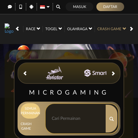
MASUK
DAFTAR
VE CASINO
RACE
TOGEL
OLAHRAGA
CRASH GAME
AR
MICROGAMING
SEMUA
PERMAINAN
CRASH
GAME