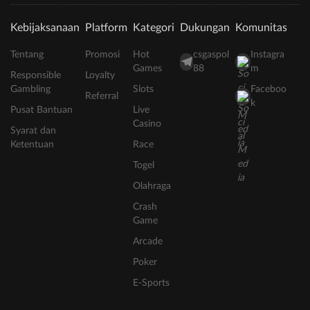
Kebijaksanaan
Platform
Kategori
Dukungan
Komunitas
Tentang
Promosi
Hot
csgaspol
Instagra
Games
88
m
Responsible
Loyalty
Gambling
Slots
Faceboo
Referral
k
Pusat Bantuan
Live
Casino
Syarat dan
Ketentuan
Race
Togel
Olahraga
Crash
Game
Arcade
Poker
E-Sports