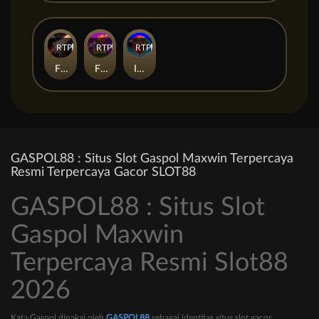
RTP
96%
RTP
91%
RTP
92%
FlyX
FlyX Cash Turbo
Incredible Balloon Machine
GASPOL88 : Situs Slot Gaspol Maxwin Terpercaya
Resmi Terpercaya Gacor SLOT88
GASPOL88 : Situs Slot
Gaspol Maxwin
Terpercaya Resmi Slot88
2026
Kata Gaspol dipakai oleh
GASPOL88
sebagai identitas situs slot gacor