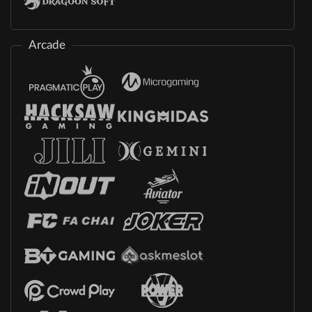
Arcade