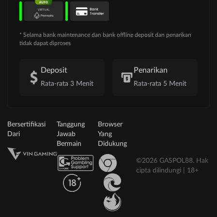
* Selama bank maintenance dan bank offline deposit dan penarikan
tidak dapat diproses
Deposit
Penarikan
Rata-rata 3 Menit
Rata-rata 5 Menit
Bersertifikasi
Tanggung
Browser
Dari
Jawab
Yang
Bermain
Didukung
©2026 GASPOL88. Hak
cipta dilindungi | 18+