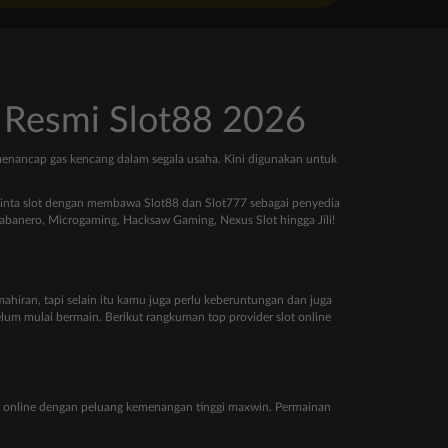
 Resmi Slot88 2026
 menancap gas kencang dalam segala usaha. Kini digunakan untuk
ecinta slot dengan membawa Slot88 dan Slot777 sebagai penyedia
y, Habanero, Microgaming, Hacksaw Gaming, Nexus Slot hingga Jili!
iran, tapi selain itu kamu juga perlu keberuntungan dan juga
lum mulai bermain. Berikut rangkuman top provider slot online
lot online dengan peluang kemenangan tinggi maxwin. Permainan