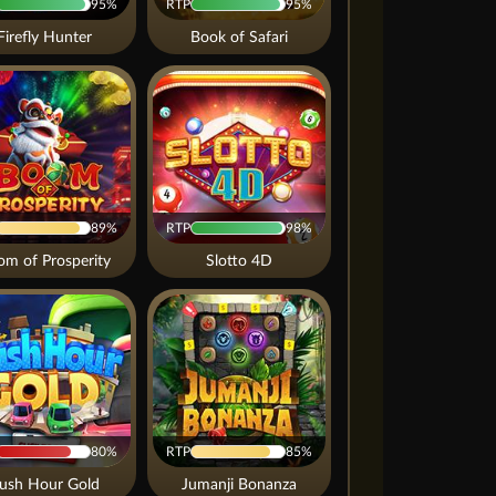
95%
RTP
95%
Firefly Hunter
Book of Safari
89%
RTP
98%
m of Prosperity
Slotto 4D
80%
RTP
85%
ush Hour Gold
Jumanji Bonanza