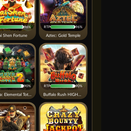
96%
RTP
96%
ai Shen Fortune
Aztec: Gold Temple
90%
RTP
90%
Maya: Elemental Totem 2
Buffalo Rush HIGHROLLER