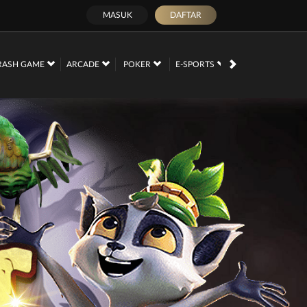
MASUK
DAFTAR
PROMOSI
RASH GAME
ARCADE
POKER
E-SPORTS