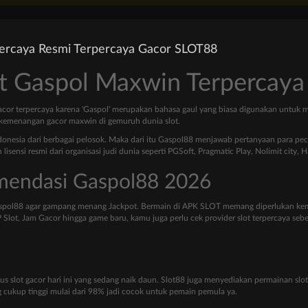
percaya Resmi Terpercaya Gacor SLOT88
t Gaspol Maxwin Terpercaya
t gacor terpercaya karena 'Gaspol' merupakan bahasa gaul yang biasa digunakan untuk
kemenangan gacor maxwin di gemuruh dunia slot.
ndonesia dari berbagai pelosok. Maka dari itu Gaspol88 menjawab pertanyaan para p
 lisensi resmi dari organisasi judi dunia seperti PGSoft, Pragmatic Play, Nolimit cit
omendasi Gaspol88 2026
Gaspol88 agar gampang menang Jackpot. Bermain di APK SLOT memang diperlukan kemah
Slot, Jam Gacor hingga game baru, kamu juga perlu cek provider slot terpercaya sebe
tus slot gacor hari ini yang sedang naik daun. Slot88 juga menyediakan permainan s
 cukup tinggi mulai dari 98% jadi cocok untuk pemain pemula ya.