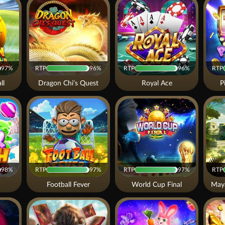
97%
RTP
96%
RTP
96%
RTP
ll
Dragon Chi’s Quest
Royal Ace
P
98%
RTP
97%
RTP
97%
RTP
Football Fever
World Cup Final