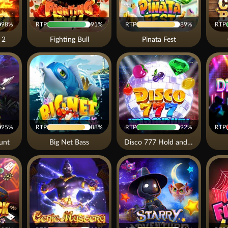
98%
RTP
91%
RTP
89%
RTP
 2
Fighting Bull
Pinata Fest
95%
RTP
88%
RTP
92%
RTP
unt
Big Net Bass
Disco 777 Hold and Win