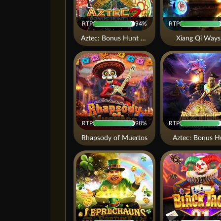
RTP
94%
RTP
Aztec: Bonus Hunt 2 Xmas
Xiang Qi Ways
RTP
98%
RTP
Rhapsody of Muertos
Aztec: Bonus H