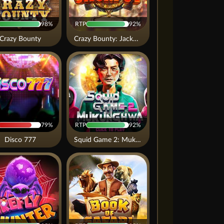
98%
RTP
92%
Crazy Bounty
Crazy Bounty: Jackpot
79%
RTP
92%
Disco 777
Squid Game 2: Mukunghwa