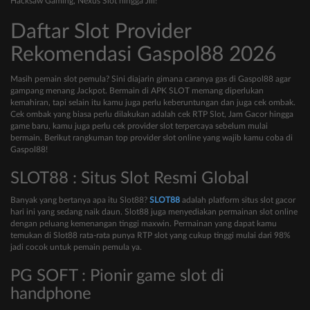
Hacksaw Gaming, Nexus Slot hingga Jili!
Daftar Slot Provider
Rekomendasi Gaspol88 2026
Masih pemain slot pemula? Sini diajarin gimana caranya gas di Gaspol88 agar
gampang menang Jackpot. Bermain di APK SLOT memang diperlukan
kemahiran, tapi selain itu kamu juga perlu keberuntungan dan juga cek ombak.
Cek ombak yang biasa perlu dilakukan adalah cek RTP Slot, Jam Gacor hingga
game baru, kamu juga perlu cek provider slot terpercaya sebelum mulai
bermain. Berikut rangkuman top provider slot online yang wajib kamu coba di
Gaspol88!
SLOT88 : Situs Slot Resmi Global
Banyak yang bertanya apa itu Slot88?
SLOT88
adalah platform situs slot gacor
hari ini yang sedang naik daun. Slot88 juga menyediakan permainan slot online
dengan peluang kemenangan tinggi maxwin. Permainan yang dapat kamu
temukan di Slot88 rata-rata punya RTP slot yang cukup tinggi mulai dari 98%
jadi cocok untuk pemain pemula ya.
PG SOFT : Pionir game slot di
handphone