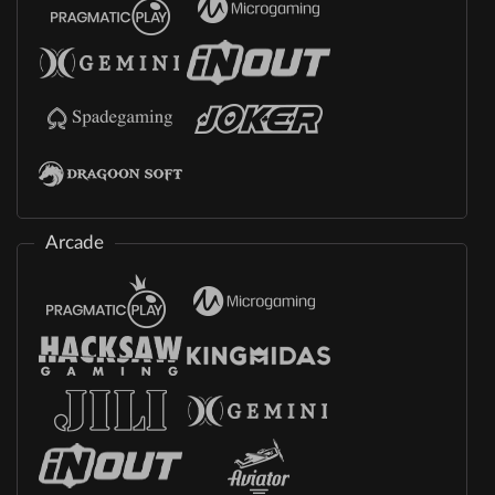
Arcade