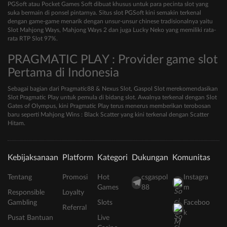
PGSoft atau Pocket Games Soft dibuat khusus untuk para pecinta slot yang
suka bermain di ponsel pintarnya. Situs slot PGSoft kini semakin terkenal
dengan game-game menarik dengan unsur-unsur chinese tradisionalnya yaitu
Slot Mahjong Ways, Mahjong Ways 2 dan juga Lucky Neko yang memiliki rata-
rata RTP Slot 97%.
PRAGMATIC PLAY : Provider game slot
Pertama di Indonesia
Sebagai bagian dari Pragmatic88 & Nexus Slot, Gaspol Slot merekomendasikan
Slot Pragmatic Play untuk pemula di bidang slot. Awalnya terkenal dengan Slot
Gates of Olympus, kini Pragmatic Play terus menerus memberikan terobosan
baru seperti Mahjong Wins : Black Scatter yang kini terkenal dengan Scatter
Hitam.
Kebijaksanaan
Platform
Kategori
Dukungan
Komunitas
Tentang
Promosi
Hot
csgaspol
Instagra
Games
88
m
Responsible
Loyalty
Gambling
Slots
Faceboo
Referral
k
Pusat Bantuan
Live