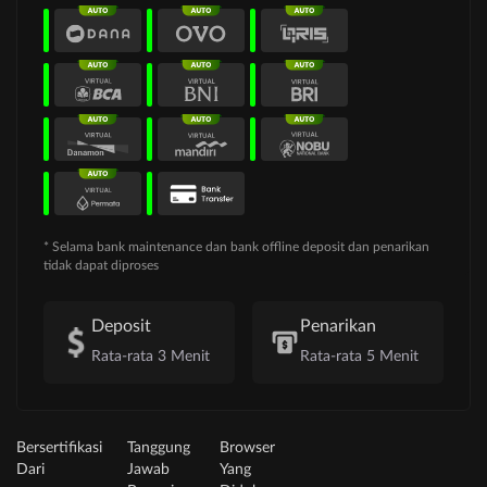
* Selama bank maintenance dan bank offline deposit dan penarikan
tidak dapat diproses
Deposit
Penarikan
Rata-rata 3 Menit
Rata-rata 5 Menit
Bersertifikasi
Tanggung
Browser
Dari
Jawab
Yang