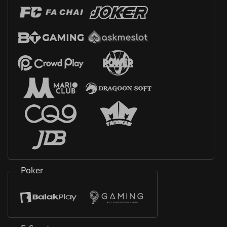
Poker