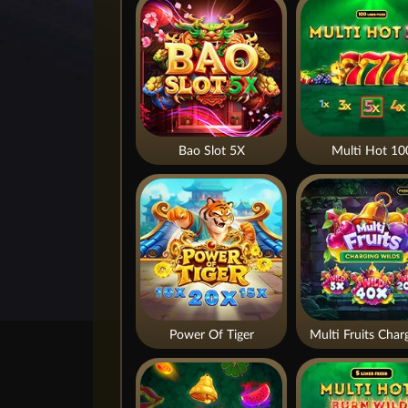
Bao Slot 5X
Multi Hot 10
Power Of Tiger