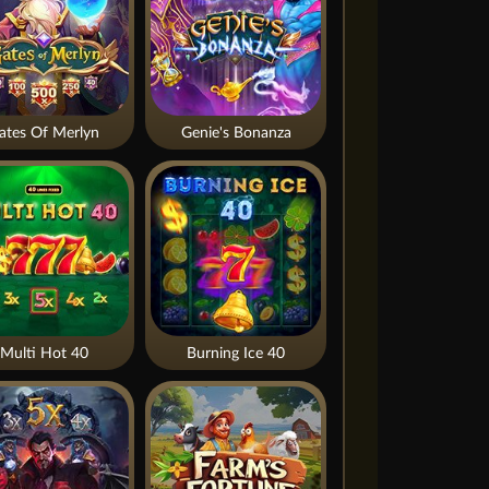
ates Of Merlyn
Genie's Bonanza
Multi Hot 40
Burning Ice 40