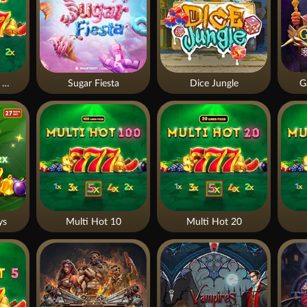
Multi Hot 5 Burn Wilds
Sugar Fiesta
Dice Jungle
G
ys
Multi Hot 10
Multi Hot 20