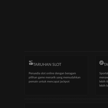
TARUHAN SLOT
T
Penyedia slot online dengan beragam
Sports
pilihan game menarik yang memudahkan
menawa
pemain untuk mencapai jackpot
lebih 
lebih 