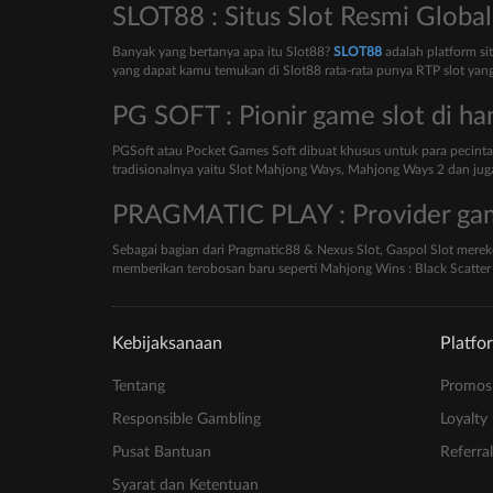
SLOT88 : Situs Slot Resmi Global
Banyak yang bertanya apa itu Slot88?
SLOT88
adalah platform si
yang dapat kamu temukan di Slot88 rata-rata punya RTP slot yang
PG SOFT : Pionir game slot di h
PGSoft atau Pocket Games Soft dibuat khusus untuk para pecinta 
tradisionalnya yaitu Slot Mahjong Ways, Mahjong Ways 2 dan jug
PRAGMATIC PLAY : Provider game
Sebagai bagian dari Pragmatic88 & Nexus Slot, Gaspol Slot merek
memberikan terobosan baru seperti Mahjong Wins : Black Scatter 
Kebijaksanaan
Platfo
Tentang
Promos
Responsible Gambling
Loyalty
Pusat Bantuan
Referral
Syarat dan Ketentuan