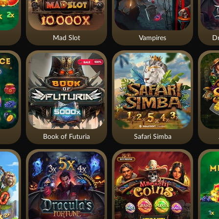
Mad Slot
Vampires
Dr
Book of Futuria
Safari Simba