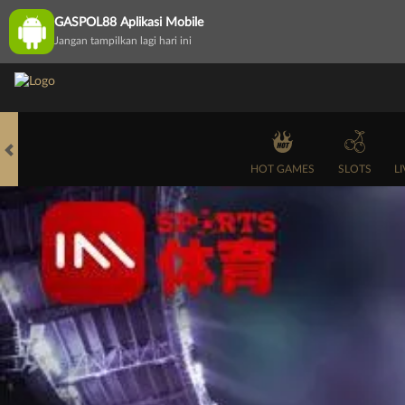
GASPOL88 Aplikasi Mobile
Jangan tampilkan lagi hari ini
HOT GAMES
SLOTS
L