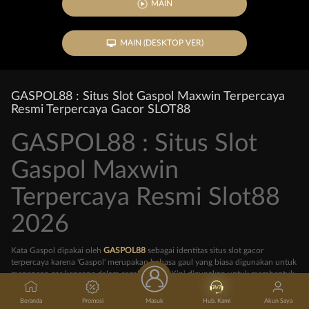
MAIN
MAIN (DESKTOP VER)
GASPOL88 : Situs Slot Gaspol Maxwin Terpercaya
Resmi Terpercaya Gacor SLOT88
GASPOL88 : Situs Slot
Gaspol Maxwin
Terpercaya Resmi Slot88
2026
Kata Gaspol dipakai oleh
GASPOL88
sebagai identitas situs slot gacor
terpercaya karena 'Gaspol' merupakan bahasa gaul yang biasa digunakan untuk
menancap gas kencang dalam segala usaha. Kini digunakan untuk membentuk
komunitas slot yang penuh semangat dalam mencari kemenangan gacor
maxwin di gemuruh dunia slot.
Beranda
Promosi
Masuk
Hub. Kami
Akun Saya